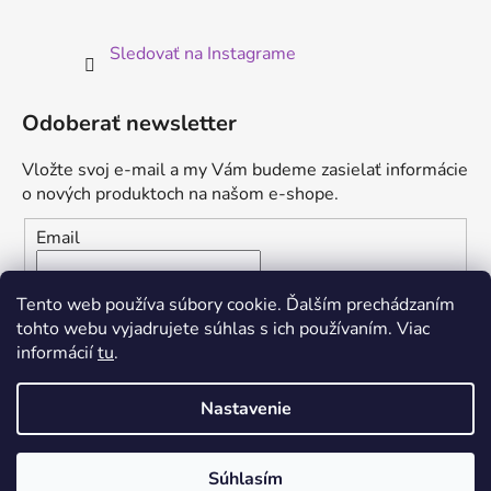
Sledovať na Instagrame
Odoberať newsletter
Vložte svoj e-mail a my Vám budeme zasielať informácie
o nových produktoch na našom e-shope.
Email
Vložením e-mailu súhlasíte s
podmienkami ochrany
Tento web používa súbory cookie. Ďalším prechádzaním
osobných údajov
tohto webu vyjadrujete súhlas s ich používaním. Viac
informácií
tu
.
PRIHLÁSIŤ SA
Nastavenie
Súhlasím
Vytvoril Shoptet