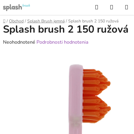
Prejsť
Hľadať
NÁKUP
na
KOŠÍK
obsah
Domov
/
Obchod
/
Splash Brush jemná
/
Splash brush 2 150 ružová
Splash brush 2 150 ružová
Priemerné
Neohodnotené
Podrobnosti hodnotenia
hodnotenie
produktu
je
0,0
z
5
hviezdičiek.