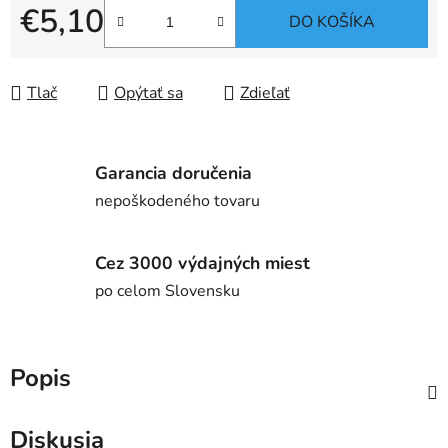
€5,10
DO KOŠÍKA
Jednotková cena:
Tlač
Opýtať sa
Zdieľať
Garancia doručenia
nepoškodeného tovaru
Cez 3000 výdajných miest
po celom Slovensku
Popis
Diskusia