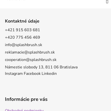
Z
á
Kontaktné údaje
p
ä
+421 915 603 681
t
+420 775 456 469
i
info@splashbrush.sk
e
reklamacie@splashbrush.sk
cooperation@splashbrush.sk
Námestie slobody 13, 811 06 Bratislava
Instagram
Facebook
Linkedin
Informácie pre vás
Obchodné podmienky