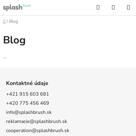
Prejsť
Hľadať
NÁKUP
na
KOŠÍK
obsah
Domov
/
Blog
Blog
...
Z
á
Kontaktné údaje
p
ä
+421 915 603 681
t
+420 775 456 469
i
info@splashbrush.sk
e
reklamacie@splashbrush.sk
cooperation@splashbrush.sk