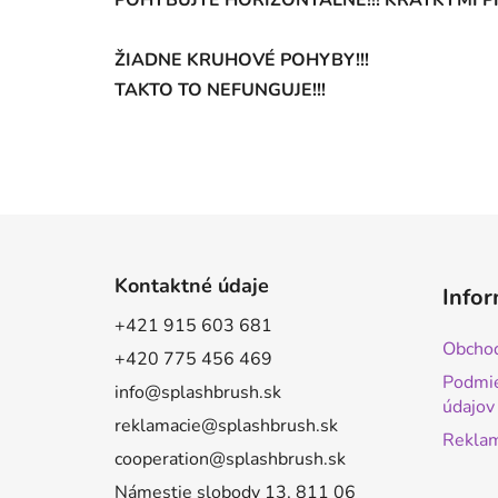
ŽIADNE KRUHOVÉ POHYBY!!!
TAKTO TO NEFUNGUJE!!!
Z
á
Kontaktné údaje
Infor
p
+421 915 603 681
ä
Obcho
+420 775 456 469
t
Podmie
i
info@splashbrush.sk
údajov
e
reklamacie@splashbrush.sk
Reklam
cooperation@splashbrush.sk
Námestie slobody 13, 811 06