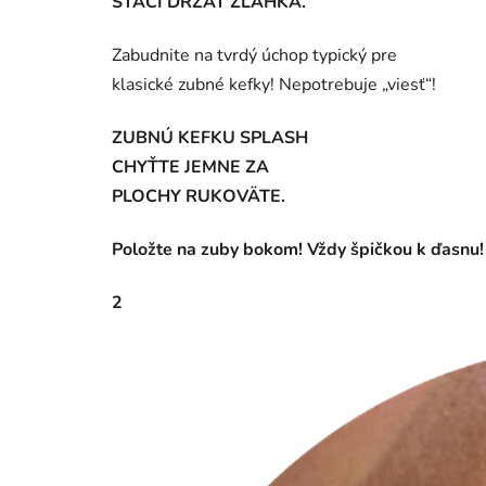
STAČÍ DRŽAŤ ZĽAHKA.
Zabudnite na tvrdý úchop typický pre
klasické zubné kefky! Nepotrebuje „viesť“!
ZUBNÚ KEFKU SPLASH
CHYŤTE JEMNE ZA
PLOCHY RUKOVÄTE.
Položte na zuby bokom! Vždy špičkou k ďasnu!
2