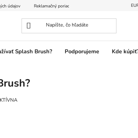
EU
ých údajov
Reklamačný poriadok
žívať Splash Brush?
Podporujeme
Kde kúpiť
Brush?
EKTÍVNA