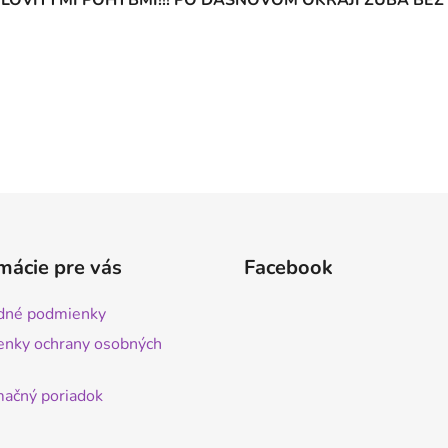
mácie pre vás
Facebook
dné podmienky
nky ochrany osobných
ačný poriadok