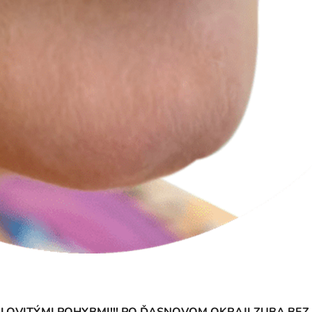
ILOVITÝMI POHYBMI!!! PO ĎASNOVOM OKRAJI ZUBA BEZ