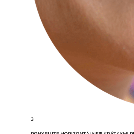
3
POHYBUJTE HORIZONTÁLNE!!! KRÁTKYMI P