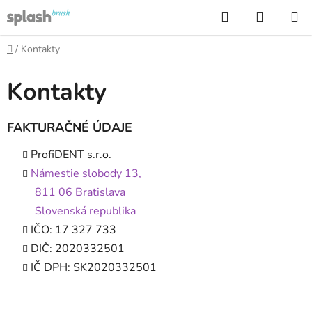
Prejsť
Hľadať
NÁKUP
na
KOŠÍK
obsah
Domov
/
Kontakty
Kontakty
FAKTURAČNÉ ÚDAJE
ProfiDENT s.r.o.
Námestie slobody 13,
811 06 Bratislava
Slovenská republika
IČO: 17 327 733
DIČ: 2020332501
IČ DPH: SK2020332501