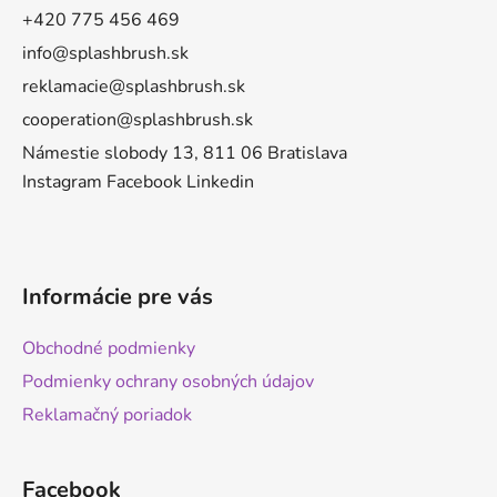
t
+420 775 456 469
i
info@splashbrush.sk
e
reklamacie@splashbrush.sk
cooperation@splashbrush.sk
Námestie slobody 13, 811 06 Bratislava
Instagram
Facebook
Linkedin
Informácie pre vás
Obchodné podmienky
Podmienky ochrany osobných údajov
Reklamačný poriadok
Facebook