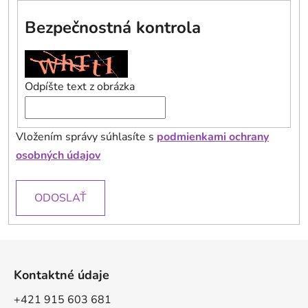
Bezpečnostná kontrola
Odpíšte text z obrázka
Vložením správy súhlasíte s
podmienkami ochrany
osobných údajov
ODOSLAŤ
Z
á
Kontaktné údaje
p
ä
+421 915 603 681