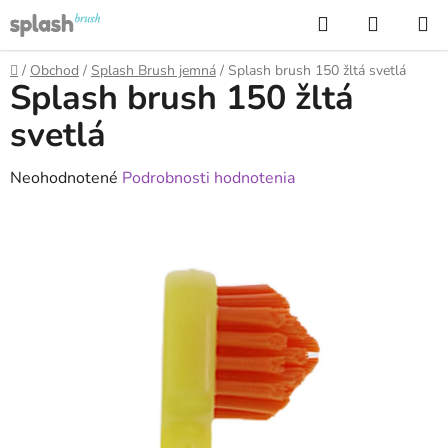
Prejsť
Hľadať
NÁKUP
na
KOŠÍK
obsah
Domov
/
Obchod
/
Splash Brush jemná
/
Splash brush 150 žltá svetlá
Splash brush 150 žltá
svetlá
Priemerné
Neohodnotené
Podrobnosti hodnotenia
hodnotenie
produktu
je
0,0
z
5
hviezdičiek.