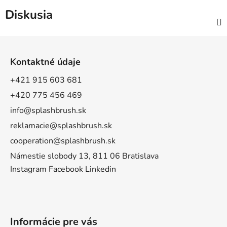
Diskusia
Z
á
Kontaktné údaje
p
ä
+421 915 603 681
t
+420 775 456 469
i
info@splashbrush.sk
e
reklamacie@splashbrush.sk
cooperation@splashbrush.sk
Námestie slobody 13, 811 06 Bratislava
Instagram
Facebook
Linkedin
Informácie pre vás