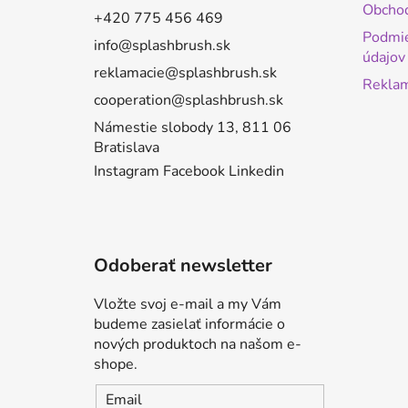
ä
Obcho
+420 775 456 469
t
Podmie
i
info@splashbrush.sk
údajov
e
reklamacie@splashbrush.sk
Reklam
cooperation@splashbrush.sk
Námestie slobody 13, 811 06
Bratislava
Instagram
Facebook
Linkedin
Odoberať newsletter
Vložte svoj e-mail a my Vám
budeme zasielať informácie o
nových produktoch na našom e-
shope.
Email