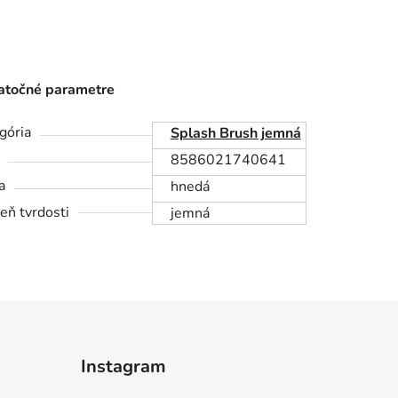
točné parametre
gória
Splash Brush jemná
8586021740641
a
hnedá
eň tvrdosti
jemná
Instagram