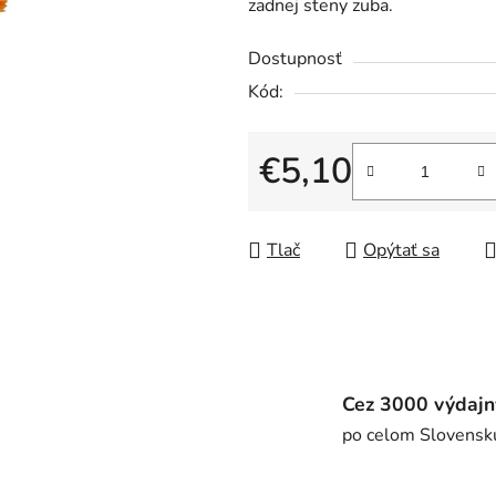
zadnej steny zuba.
5
hviezdičiek.
Dostupnosť
Kód:
€5,10
Jednotková cena:
Tlač
Opýtať sa
Cez 3000 výdajn
po celom Slovensk