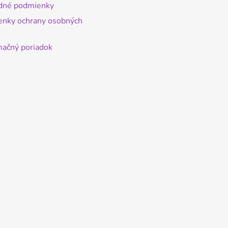
dné podmienky
nky ochrany osobných
ačný poriadok