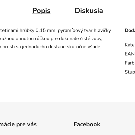
Popis
Diskusia
tetinami hrúbky 0,15 mm, pyramídový tvar hlavičky
Doda
ružnou ohnutou rúčkou pre dokonale čisté zuby,
Kate
h brush sa jednoducho dostane skutočne všade,
EAN
Farb
Stup
mácie pre vás
Facebook