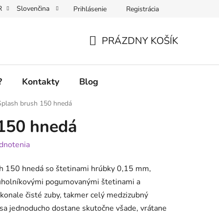
R
Slovenčina
Prihlásenie
Registrácia
PRÁZDNY KOŠÍK
NÁKUPNÝ
KOŠÍK
?
Kontakty
Blog
Splash brush 150 hnedá
 150 hnedá
dnotenia
sh 150 hnedá so štetinami hrúbky 0,15 mm,
ojuholníkovými pogumovanými štetinami a
konale čisté zuby, takmer celý medzizubný
 sa jednoducho dostane skutočne všade, vrátane