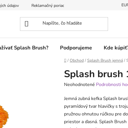
EU
ých údajov
Reklamačný poriadok
žívať Splash Brush?
Podporujeme
Kde kúpiť
Domov
/
Obchod
/
Splash Brush jemná
/
Splash brush
Priemerné
Neohodnotené
Podrobnosti ho
hodnotenie
Jemná zubná kefka Splash bru
produktu
pyramídový tvar hlavičky s tr
je
pružnou ohnutou rúčkou pre do
0,0
priestor a ďasná. Splash Brush
z