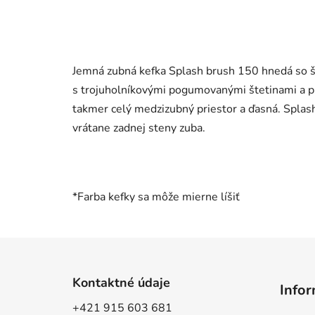
Jemná zubná kefka Splash brush 150 hnedá so š
s trojuholníkovými pogumovanými štetinami a p
takmer celý medzizubný priestor a ďasná. Splas
vrátane zadnej steny zuba.
*Farba kefky sa môže mierne líšiť
Z
á
Kontaktné údaje
Infor
p
+421 915 603 681