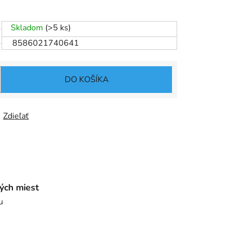
Skladom
(>5 ks)
8586021740641
DO KOŠÍKA
Zdieľať
ých miest
u