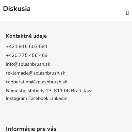
Diskusia
Z
á
Kontaktné údaje
p
ä
+421 915 603 681
t
+420 775 456 469
i
info@splashbrush.sk
e
reklamacie@splashbrush.sk
cooperation@splashbrush.sk
Námestie slobody 13, 811 06 Bratislava
Instagram
Facebook
Linkedin
Informácie pre vás