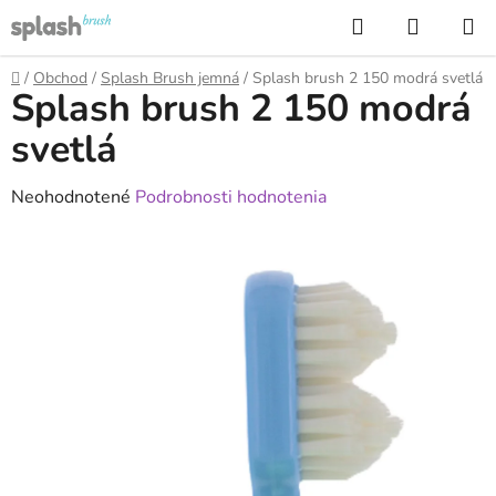
Prejsť
Hľadať
NÁKUP
na
KOŠÍK
obsah
Domov
/
Obchod
/
Splash Brush jemná
/
Splash brush 2 150 modrá svetlá
Splash brush 2 150 modrá
svetlá
Priemerné
Neohodnotené
Podrobnosti hodnotenia
hodnotenie
produktu
je
0,0
z
5
hviezdičiek.