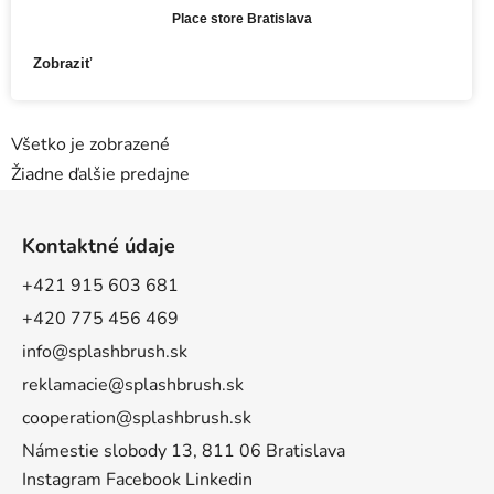
Place store Bratislava
Zobraziť
Všetko je zobrazené
Žiadne ďalšie predajne
Z
á
Kontaktné údaje
p
a
+421 915 603 681
t
+420 775 456 469
í
info@splashbrush.sk
reklamacie@splashbrush.sk
cooperation@splashbrush.sk
Námestie slobody 13, 811 06 Bratislava
Instagram
Facebook
Linkedin