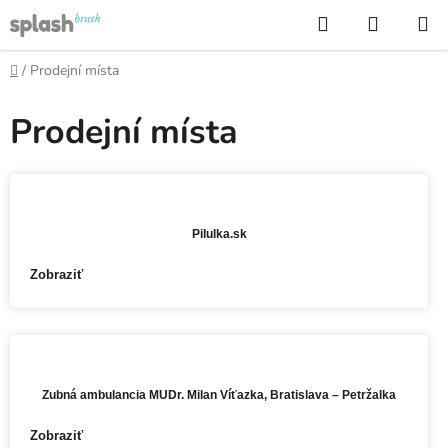
Přejít
Hledat
NÁKUP
na
KOŠÍK
obsah
Domů
/
Prodejní místa
Prodejní místa
E-SHOP
Pilulka.sk
Zobraziť
PREDAJŇA
Zubná ambulancia MUDr. Milan Víťazka, Bratislava – Petržalka
Zobraziť