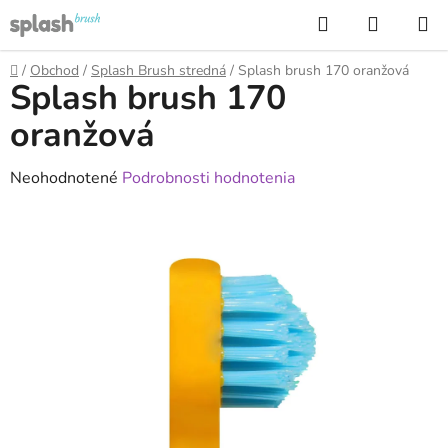
Prejsť
Hľadať
NÁKUP
na
KOŠÍK
obsah
Domov
/
Obchod
/
Splash Brush stredná
/
Splash brush 170 oranžová
Splash brush 170
oranžová
Priemerné
Neohodnotené
Podrobnosti hodnotenia
hodnotenie
produktu
je
0,0
z
5
hviezdičiek.