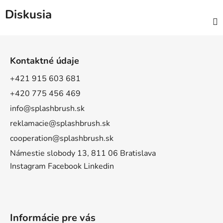
Diskusia
Z
á
Kontaktné údaje
p
ä
+421 915 603 681
t
+420 775 456 469
i
info@splashbrush.sk
e
reklamacie@splashbrush.sk
cooperation@splashbrush.sk
Námestie slobody 13, 811 06 Bratislava
Instagram
Facebook
Linkedin
Informácie pre vás