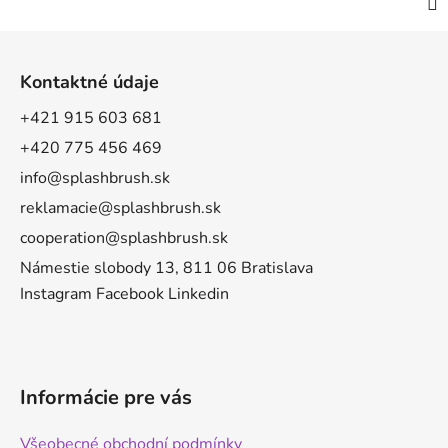
Z
á
Kontaktné údaje
p
a
+421 915 603 681
t
+420 775 456 469
í
info@splashbrush.sk
reklamacie@splashbrush.sk
cooperation@splashbrush.sk
Námestie slobody 13, 811 06 Bratislava
Instagram
Facebook
Linkedin
Informácie pre vás
Všeobecné obchodní podmínky