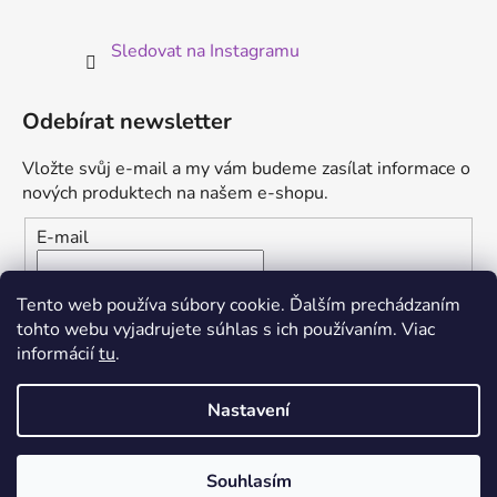
Sledovat na Instagramu
Odebírat newsletter
Vložte svůj e-mail a my vám budeme zasílat informace o
nových produktech na našem e-shopu.
E-mail
Vložením e-mailu súhlasíte s
podmienkami ochrany
Tento web používa súbory cookie. Ďalším prechádzaním
osobných údajov
tohto webu vyjadrujete súhlas s ich používaním. Viac
informácií
tu
.
PŘIHLÁSIT SE
Nastavení
Souhlasím
Vytvořil Shoptet