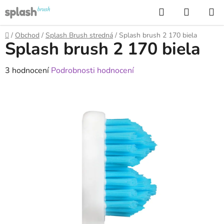
Přejít
Hledat
NÁKUP
na
KOŠÍK
obsah
Domů
/
Obchod
/
Splash Brush stredná
/
Splash brush 2 170 biela
Splash brush 2 170 biela
Průměrné
3 hodnocení
Podrobnosti hodnocení
hodnocení
produktu
je
4,0
z
5
hvězdiček.