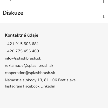
Diskuze
Z
á
Kontaktné údaje
p
a
+421 915 603 681
t
+420 775 456 469
í
info@splashbrush.sk
reklamacie@splashbrush.sk
cooperation@splashbrush.sk
Námestie slobody 13, 811 06 Bratislava
Instagram
Facebook
Linkedin