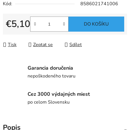
Kód:
8586021741006
€5,10
DO KOŠÍKU
Měrná cena:
Tisk
Zeptat se
Sdílet
Garancia doručenia
nepoškodeného tovaru
Cez 3000 výdajných miest
po celom Slovensku
Popis