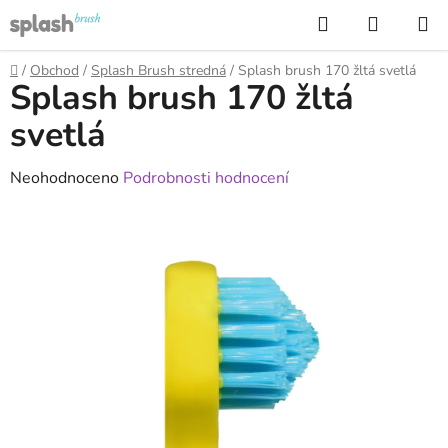
Přejít
Hledat
NÁKUP
na
KOŠÍK
obsah
Domů
/
Obchod
/
Splash Brush stredná
/
Splash brush 170 žltá svetlá
Splash brush 170 žltá
svetlá
Průměrné
Neohodnoceno
Podrobnosti hodnocení
hodnocení
produktu
je
0,0
z
5
hvězdiček.