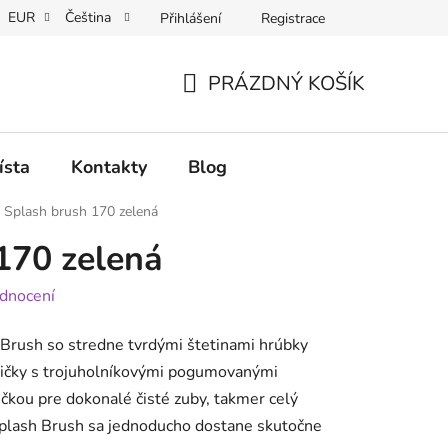
EUR
Čeština
Přihlášení
Registrace
PRÁZDNÝ KOŠÍK
NÁKUPNÍ
KOŠÍK
ísta
Kontakty
Blog
Splash brush 170 zelená
170 zelená
dnocení
 Brush so stredne tvrdými štetinami hrúbky
ičky s trojuholníkovými pogumovanými
čkou pre dokonalé čisté zuby, takmer celý
Splash Brush sa jednoducho dostane skutočne