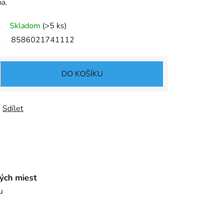
ba.
Skladom
(>5 ks)
8586021741112
DO KOŠÍKU
Sdílet
ých miest
u