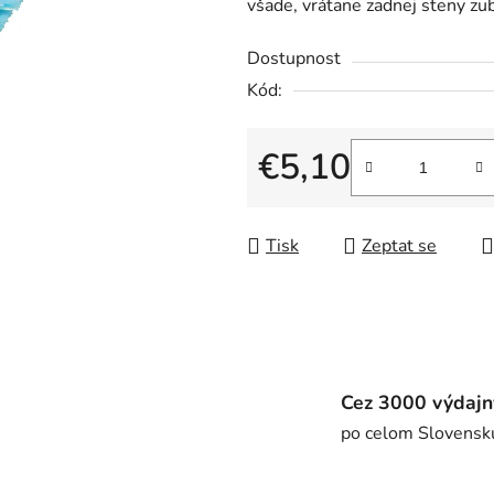
všade, vrátane zadnej steny zu
5
hvězdiček.
Dostupnost
Kód:
€5,10
Měrná cena:
Tisk
Zeptat se
Cez 3000 výdajn
po celom Slovensk