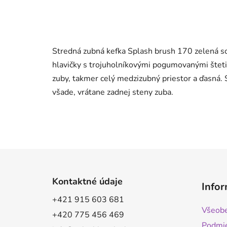
Stredná zubná kefka Splash brush 170 zelená s
hlavičky s trojuholníkovými pogumovanými štet
zuby, takmer celý medzizubný priestor a ďasná.
všade, vrátane zadnej steny zuba.
Z
á
Kontaktné údaje
Infor
p
+421 915 603 681
a
Všeobe
+420 775 456 469
t
Podmie