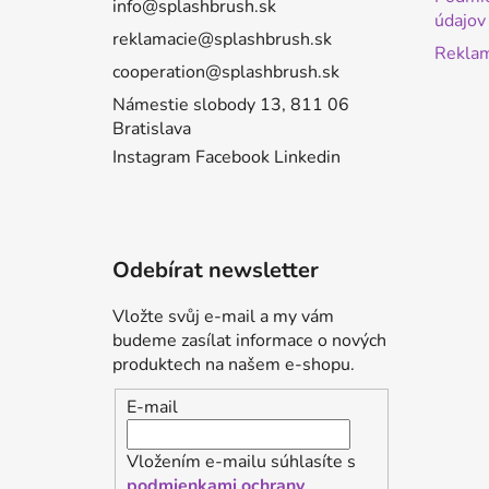
í
info@splashbrush.sk
údajov
reklamacie@splashbrush.sk
Reklam
cooperation@splashbrush.sk
Námestie slobody 13, 811 06
Bratislava
Instagram
Facebook
Linkedin
Odebírat newsletter
Vložte svůj e-mail a my vám
budeme zasílat informace o nových
produktech na našem e-shopu.
E-mail
Vložením e-mailu súhlasíte s
podmienkami ochrany