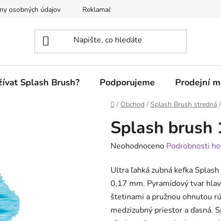
ny osobných údajov
Reklamačný poriadok
žívat Splash Brush?
Podporujeme
Prodejní m
Domů
/
Obchod
/
Splash Brush stredná
/
Splash brush 
Průměrné
Neohodnoceno
Podrobnosti ho
hodnocení
Ultra ľahká zubná kefka Splash
produktu
0,17 mm. Pyramídový tvar hlav
je
štetinami a pružnou ohnutou rú
0,0
medzizubný priestor a ďasná. 
z