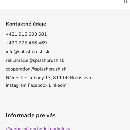
Z
á
Kontaktné údaje
p
a
+421 915 603 681
t
+420 775 456 469
í
info@splashbrush.sk
reklamacie@splashbrush.sk
cooperation@splashbrush.sk
Námestie slobody 13, 811 06 Bratislava
Instagram
Facebook
Linkedin
Informácie pre vás
Všeobecné obchodní podmínky