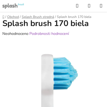
Přejít
Hledat
NÁKUP
na
KOŠÍK
obsah
Domů
/
Obchod
/
Splash Brush stredná
/
Splash brush 170 biela
Splash brush 170 biela
Průměrné
Neohodnoceno
Podrobnosti hodnocení
hodnocení
produktu
je
0,0
z
5
hvězdiček.