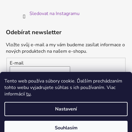
Sledovat na Instagramu
Odebírat newsletter
Vložte svůj e-mail a my vám budeme zasílat informace o
nových produktech na našem e-shopu.
E-mail
Vložením e-mailu súhlasíte s
podmienkami ochrany
Tento web používa súbory cookie. Ďalším prechádzaním
osobných údajov
tohto webu vyjadrujete súhlas s ich používaním. Viac
informácií
tu
.
PŘIHLÁSIT SE
Nastavení
Souhlasím
Vytvořil Shoptet