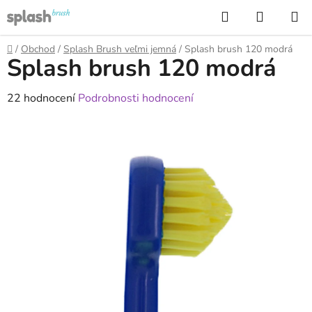
Přejít
Hledat
NÁKUP
na
KOŠÍK
obsah
Domů
/
Obchod
/
Splash Brush veľmi jemná
/
Splash brush 120 modrá
Splash brush 120 modrá
Průměrné
22 hodnocení
Podrobnosti hodnocení
hodnocení
produktu
je
3,2
z
5
hvězdiček.