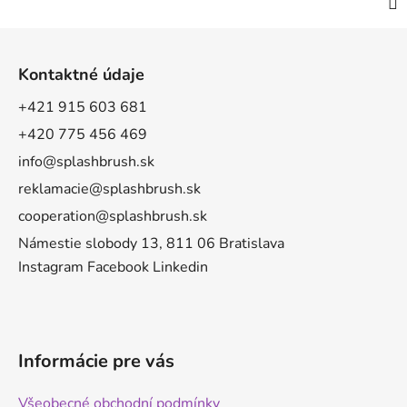
Z
á
Kontaktné údaje
p
a
+421 915 603 681
t
+420 775 456 469
í
info@splashbrush.sk
reklamacie@splashbrush.sk
cooperation@splashbrush.sk
Námestie slobody 13, 811 06 Bratislava
Instagram
Facebook
Linkedin
Informácie pre vás
Všeobecné obchodní podmínky