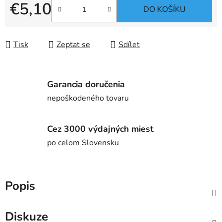
€5,10
DO KOŠÍKU
Měrná cena:
Tisk
Zeptat se
Sdílet
Garancia doručenia
nepoškodeného tovaru
Cez 3000 výdajných miest
po celom Slovensku
Popis
Diskuze