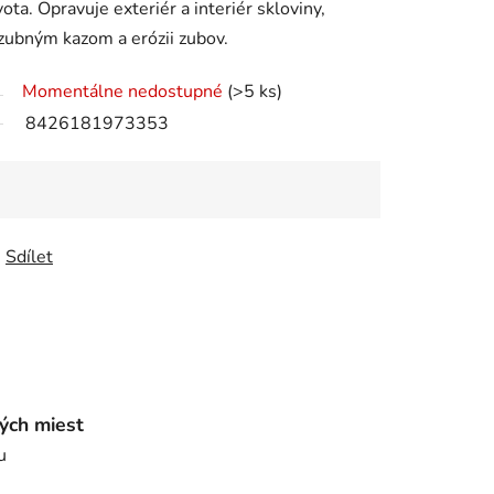
a. Opravuje exteriér a interiér skloviny,
 zubným kazom a erózii zubov.
Momentálne nedostupné
(>5 ks)
8426181973353
Sdílet
ých miest
u