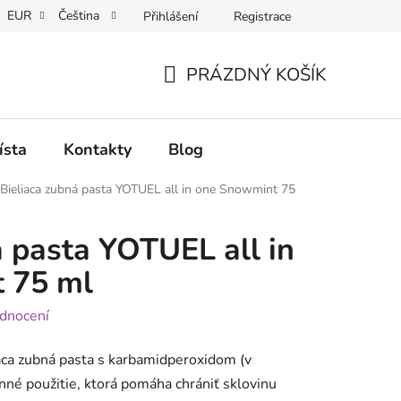
EUR
Čeština
Přihlášení
Registrace
PRÁZDNÝ KOŠÍK
NÁKUPNÍ
KOŠÍK
ísta
Kontakty
Blog
Bieliaca zubná pasta YOTUEL all in one Snowmint 75
á pasta YOTUEL all in
 75 ml
dnocení
iaca zubná pasta s karbamidperoxidom (v
nné použitie, ktorá pomáha chrániť sklovinu