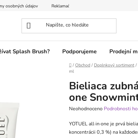
ny osobných údajov
Reklamačný poriadok
žívat Splash Brush?
Podporujeme
Prodejní m
Domů
/
Obchod
/
Doplnkový sortiment
/
ml
Bieliaca zubn
one Snowmint
Průměrné
Neohodnoceno
Podrobnosti ho
hodnocení
YOTUEL all·in·one je prvá biel
produktu
koncentrácii 0,3 %) na každode
je