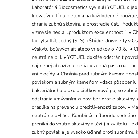
Laboratóriá Biocosmetics vyvinuli YOTUEL s je
Inovatívnu líniu bielenia na každodenné použitie
chránia zubnú sklovinu a prostredie úst. Produ
v zmysle hesla: „produktom excelentnosti“: • C
laurylsulfát sodný (SLS). (Štúdie Univerzity v O
výskytu boľavých áft alebo vriedkov o 70%.) • Ch
neutrálne pH. • YOTUEL dokáže odstrániť povrcho
najmenej abrazívnu bieliacu zubná pasta na trhu
ani biocídy. • Chránia pred zubným kazom: Bohat
povlakom a zubným kameňom vďaka pôsobeniu py
bakteriálneho plaku a bielkovinové pojivo zubné
odstránia umývaním zubov, bez erózie skloviny. 
draslíka na prevenciu precitlivenosti zubov. • M
neutrálne pH úst. Kombinácia fluoridu sodného –
preniká do vnútra skloviny a lézií) a xylitolu - 
zubný povlak a je vysoko účinná proti zubnému 