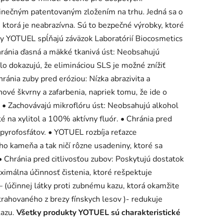
dinečným patentovaným zložením na trhu. Jedná sa o
, ktorá je neabrazívna. Sú to bezpečné výrobky, ktoré
kty YOTUEL spĺňajú záväzok Laboratórií Biocosmetics
hránia ďasná a mäkké tkanivá úst: Neobsahujú
slo dokazujú, že elimináciou SLS je možné znížiť
ránia zuby pred eróziou: Nízka abrazivita a
vé škvrny a zafarbenia, napriek tomu, že ide o
. • Zachovávajú mikroflóru úst: Neobsahujú alkohol
é na xylitol a 100% aktívny fluór. • Chránia pred
rofosfátov. • YOTUEL rozbíja reťazce
ho kameňa a tak ničí rôzne usadeniny, ktoré sa
• Chránia pred citlivosťou zubov: Poskytujú dostatok
aximálna účinnosť čistenia, ktoré rešpektuje
 (účinnej látky proti zubnému kazu, ktorá okamžite
extrahovaného z brezy fínskych lesov )- redukuje
kazu.
Všetky produkty YOTUEL sú charakteristické