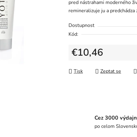
pred nástrahami moderného život
0,0
remineralizuje ju a predchádza
z
5
Dostupnost
hvězdiček.
Kód:
€10,46
Měrná cena:
Tisk
Zeptat se
Cez 3000 výdajn
po celom Slovensk