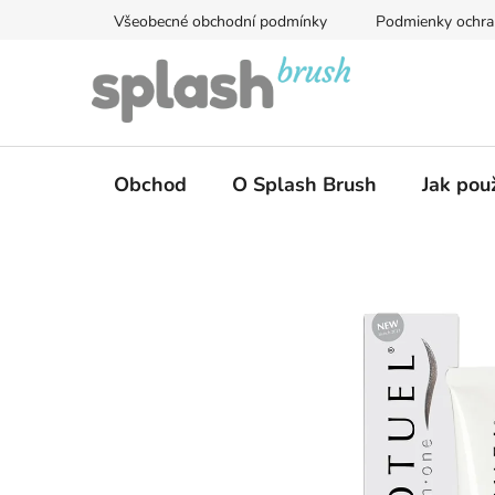
Přejít
Všeobecné obchodní podmínky
Podmienky ochra
na
obsah
Obchod
O Splash Brush
Jak pou