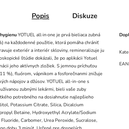
Popis
Diskuze
 hygienu
YOTUEL all·in·one je prvá bieliaca zubná
Dopl
%) na každodenné použitie, ktorá pomáha chrániť
uje exteriér a interiér skloviny, remineralizuje ju
Kate
skopické štúdie dokázali, že po aplikácii Yotuel
EAN
nácii jeho aktívnych zložiek. S jemnou príchuťou
 11 %), fluórom, vápnikom a fosforečnanmi znižuje
ckých nápojov a džúsov. YOTUEL all-in-one s
užívanou zubnými lekármi, bieli vaše zuby
etkého potrebného na dosiahnutie najlepšieho
itol, Potassium Citrate, Silica, Dicalcium
propyl Betaine, Hydroxyethyl Acrylate/Sodium
Fluoride, Carbomer, Urea Peroxide, Sucralose,
e po dobu 3 minút. Určené pre dospelých.