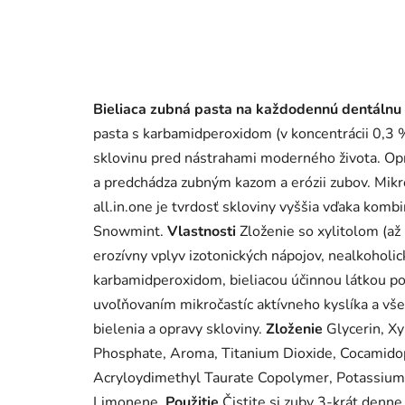
Bieliaca zubná pasta na každodennú dentálnu
pasta s karbamidperoxidom (v koncentrácii 0,3 
sklovinu pred nástrahami moderného života. Oprav
a predchádza zubným kazom a erózii zubov. Mikro
all.in.one je tvrdosť skloviny vyššia vďaka kombi
Snowmint.
Vlastnosti
Zloženie so xylitolom (až
erozívny vplyv izotonických nápojov, nealkoholi
karbamidperoxidom, bieliacou účinnou látkou po
uvoľňovaním mikročastíc aktívneho kyslíka a vš
bielenia a opravy skloviny.
Zloženie
Glycerin, Xyl
Phosphate, Aroma, Titanium Dioxide, Cocamido
Acryloydimethyl Taurate Copolymer, Potassium 
Limonene.
Použitie
Čistite si zuby 3-krát denn