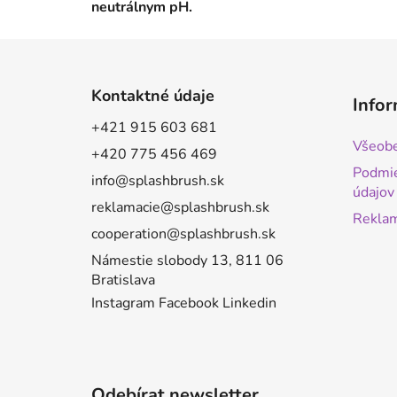
neutrálnym pH.
Z
á
Kontaktné údaje
Infor
p
+421 915 603 681
a
Všeobe
+420 775 456 469
t
Podmie
í
info@splashbrush.sk
údajov
reklamacie@splashbrush.sk
Reklam
cooperation@splashbrush.sk
Námestie slobody 13, 811 06
Bratislava
Instagram
Facebook
Linkedin
Odebírat newsletter